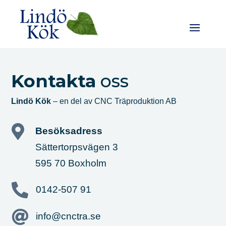
Kontakta
oss
Lindö Kök
– en del av CNC Träproduktion AB

Besöksadress
Sättertorpsvägen 3
595 70 Boxholm

0142-507 91

info@cnctra.se